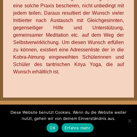
eine solche Praxis bescheren, nicht unbedingt mit
jedem teilen. Daraus resultiert der Wunsch vieler
Initiierter nach Austausch mit Gleichgesinnten,
gegenseitiger Hilfe und Unterstützung,
gemeinsamer Meditation etc. auf dem Weg der
Selbstverwirklichung. Um diesen Wunsch erfüllen
zu können, existiert eine Adressenliste der in die
Kobra-Atmung eingeweihten Schülerinnen und
Schüler des tantrischen Kriya Yoga, die auf
Wunsch erhältlich ist.
Diese Website benutzt Cookies. Wenn du die Website weiter
nutzt, gehen wir von deinem Einverständnis aus.
OK
Erfahre mehr
Author WordPress Theme
by Compete Themes